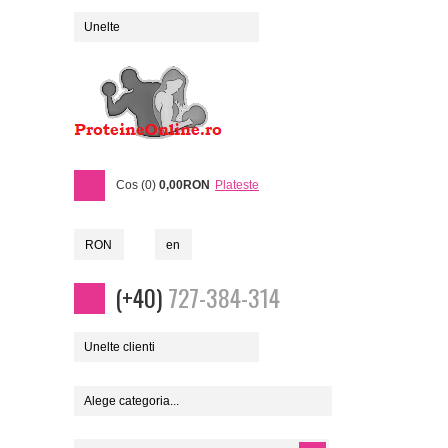
Unelte
Cos (0)
0,00RON
Plateste
RON
en
(+40)
727-384-314
Unelte clienti
Alege categoria...