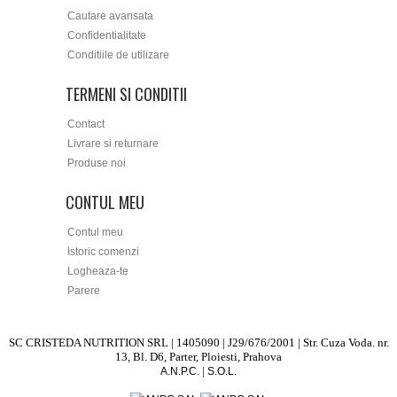
Cautare avansata
Confidentialitate
Conditiile de utilizare
TERMENI SI CONDITII
Contact
Livrare si returnare
Produse noi
CONTUL MEU
Contul meu
Istoric comenzi
Logheaza-te
Parere
SC CRISTEDA NUTRITION SRL | 1405090 | J29/676/2001 | Str. Cuza Voda. nr.
13, Bl. D6, Parter, Ploiesti, Prahova
|
A.N.P.C.
S.O.L.