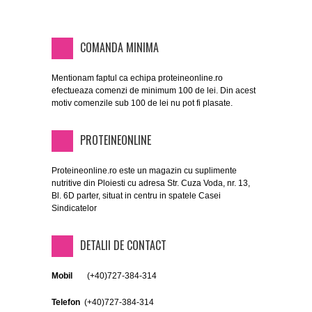
COMANDA MINIMA
Mentionam faptul ca echipa proteineonline.ro
efectueaza comenzi de minimum 100 de lei. Din acest
motiv comenzile sub 100 de lei nu pot fi plasate.
PROTEINEONLINE
Proteineonline.ro este un magazin cu suplimente
nutritive din Ploiesti cu adresa Str. Cuza Voda, nr. 13,
Bl. 6D parter, situat in centru in spatele Casei
Sindicatelor
DETALII DE CONTACT
Mobil
(+40)
727-384-314
Telefon
(+40)
727-384-314