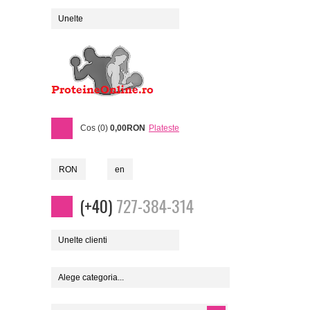
Unelte
Cos (0)
0,00RON
Plateste
RON
en
(+40)
727-384-314
Unelte clienti
Alege categoria...