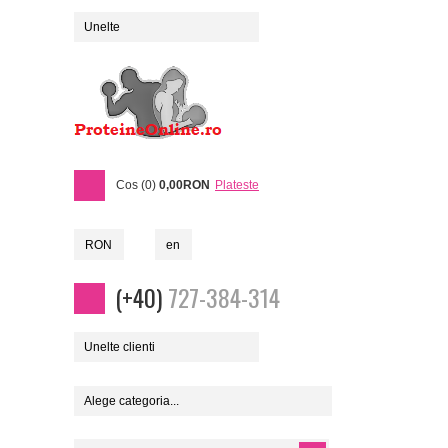
Unelte
Cos (0)
0,00RON
Plateste
RON
en
(+40)
727-384-314
Unelte clienti
Alege categoria...