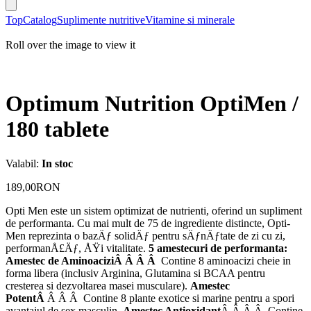
Top
Catalog
Suplimente nutritive
Vitamine si minerale
Roll over the image to view it
Optimum Nutrition OptiMen /
180 tablete
Valabil:
In stoc
189,00RON
Opti Men este un sistem optimizat de nutrienti, oferind un supliment
de performanta. Cu mai mult de 75 de ingrediente distincte, Opti-
Men reprezinta o bazÄƒ solidÄƒ pentru sÄƒnÄƒtate de zi cu zi,
performanÅ£Äƒ, ÅŸi vitalitate.
5 amestecuri de performanta:
Amestec de AminoaciziÂ Â Â Â
Contine 8 aminoacizi cheie in
forma libera (inclusiv Arginina, Glutamina si BCAA pentru
cresterea si dezvoltarea masei musculare).
Amestec
PotentÂ
Â Â Â Contine 8 plante exotice si marine pentru a spori
avantajul de sex masculin.
Amestec Antioxidant
Â Â Â Â Contine