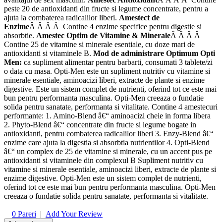
peste 20 de antioxidanti din fructe si legume concentrate, pentru a
ajuta la combaterea radicalilor liberi.
Amestect de
Enzime
Â Â Â Â Contine 4 enzime specifice pentru digestie si
absorbtie.
Amestec Optim de Vitamine & Minerale
Â Â Â Â
Contine 25 de vitamine si minerale esentiale, cu doze mari de
antioxidanti si vitaminele B.
Mod de administrare Optimum Opti
Men:
ca supliment alimentar pentru barbarti, consumati 3 tablete/zi
o data cu masa. Opti-Men este un supliment nutritiv cu vitamine si
minerale esentiale, aminoacizi liberi, extracte de plante si enzime
digestive. Este un sistem complet de nutrienti, oferind tot ce este mai
bun pentru performanta masculina. Opti-Men creeaza o fundatie
solida pentru sanatate, performanta si vitalitate. Contine 4 amestecuri
performante: 1. Amino-Blend â€“ aminoacizi cheie in forma libera
2. Phyto-Blend â€“ concentrate din fructe si legume bogate in
antioxidanti, pentru combaterea radicalilor liberi 3. Enzy-Blend â€“
enzime care ajuta la digestia si absorbtia nutrientilor 4. Opti-Blend
â€“ un complex de 25 de vitamine si minerale, cu un accent pus pe
antioxidanti si vitaminele din complexul B Supliment nutritiv cu
vitamine si minerale esentiale, aminoacizi liberi, extracte de plante si
enzime digestive. Opti-Men este un sistem complet de nutrienti,
oferind tot ce este mai bun pentru performanta masculina. Opti-Men
creeaza o fundatie solida pentru sanatate, performanta si vitalitate.
0
Pareri
|
Add Your Review