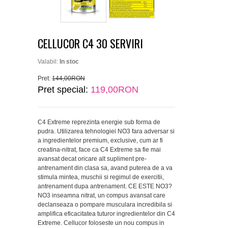
CELLUCOR C4 30 SERVIRI
Valabil:
In stoc
Pret:
144,00RON
Pret special:
119,00RON
C4 Extreme reprezinta energie sub forma de
pudra. Utilizarea tehnologiei NO3 fara adversar si
a ingredientelor premium, exclusive, cum ar fi
creatina-nitrat, face ca C4 Extreme sa fie mai
avansat decat oricare alt supliment pre-
antrenament din clasa sa, avand puterea de a va
stimula mintea, muschii si regimul de exercitii,
antrenament dupa antrenament. CE ESTE NO3?
NO3 inseamna nitrat, un compus avansat care
declanseaza o pompare musculara incredibila si
amplifica eficacitatea tuturor ingredientelor din C4
Extreme. Cellucor foloseste un nou compus in