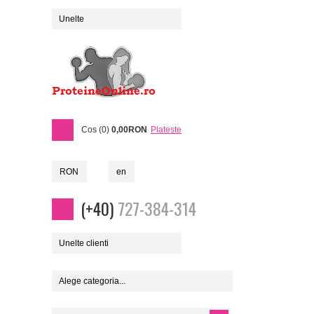
Unelte
Cos (0)
0,00RON
Plateste
RON
en
(+40)
727-384-314
Unelte clienti
Alege categoria...