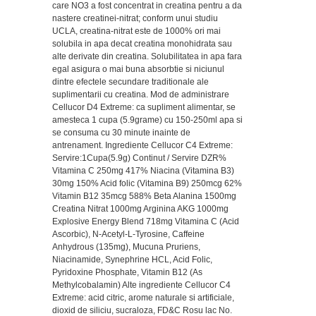
care NO3 a fost concentrat in creatina pentru a da
nastere creatinei-nitrat; conform unui studiu
UCLA, creatina-nitrat este de 1000% ori mai
solubila in apa decat creatina monohidrata sau
alte derivate din creatina. Solubilitatea in apa fara
egal asigura o mai buna absorbtie si niciunul
dintre efectele secundare traditionale ale
suplimentarii cu creatina. Mod de administrare
Cellucor D4 Extreme: ca supliment alimentar, se
amesteca 1 cupa (5.9grame) cu 150-250ml apa si
se consuma cu 30 minute inainte de
antrenament. Ingrediente Cellucor C4 Extreme:
Servire:1Cupa(5.9g) Continut / Servire DZR%
Vitamina C 250mg 417% Niacina (Vitamina B3)
30mg 150% Acid folic (Vitamina B9) 250mcg 62%
Vitamin B12 35mcg 588% Beta Alanina 1500mg
Creatina Nitrat 1000mg Arginina AKG 1000mg
Explosive Energy Blend 718mg Vitamina C (Acid
Ascorbic), N-Acetyl-L-Tyrosine, Caffeine
Anhydrous (135mg), Mucuna Pruriens,
Niacinamide, Synephrine HCL, Acid Folic,
Pyridoxine Phosphate, Vitamin B12 (As
Methylcobalamin) Alte ingrediente Cellucor C4
Extreme: acid citric, arome naturale si artificiale,
dioxid de siliciu, sucraloza, FD&C Rosu lac No.