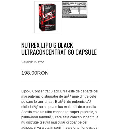
NUTREX LIPO 6 BLACK
ULTRACONCENTRAT 60 CAPSULE
Valabil:
In stoc
198,00RON
Lipo-6 Concentrat Black Ultra este de departe cel
mai puternic distrugator de grÄƒsime dintre cele
pe care le-am lansat. E atÃ¢t de puternic cÄƒ
niciodatÄƒ nu se poate lua mai mult de o pastila.
Acesta este un ultra concentrat super-puternic, o
pilula-doar formulÄƒ, care este conceput pentru a
nu distruge tesutul muscular ci doar pe cel
adipos, si va ajuta in sprijinirea eforturilor dvs. de