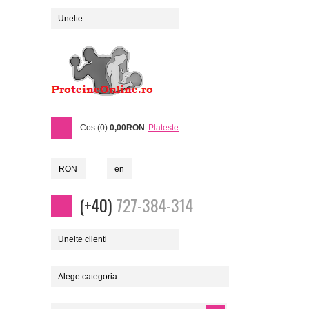
Unelte
Cos (0)
0,00RON
Plateste
RON
en
(+40)
727-384-314
Unelte clienti
Alege categoria...