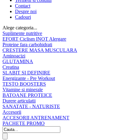
Termeni si conditii
Contact
Despre noi
Cadouri
Alege categoria...
Suplimente nutritive
EFORT Ciclism INOT Alergare
Proteine fara carbohidrati
CRESTERE MASA MUSCULARA
Aminoacizi
GLUTAMINA
Creatina
SLABIT SI DEFINIRE
Energizante - Pre Workout
TESTO BOOSTERS
Vitamine si minerale
BATOANE PROTEICE
Durere articulatii
SANATATE - NATURISTE
Accesorii
ACCESORII ANTRENAMENT
PACHETE PROMO