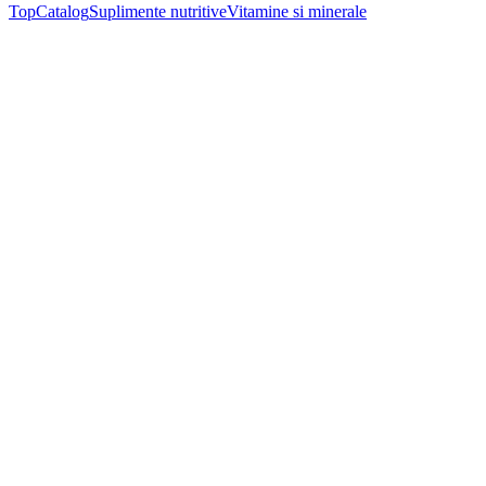
Top
Catalog
Suplimente nutritive
Vitamine si minerale