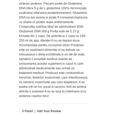
sintezei proteice. Fiecare portie de Glutamine
DNA ofera 5 g de L-glutamina 100% micronizata,
sustinand refacerea postantrenament. Glutamine
DNA nu are aroma si poate fi consumat impreuna
cu shake-ul proteic dupa antrenamente.
Compozitia nutritiva Mod de administrare BSN
Glutamine DNA 309 g Portia este de 5.15 g,
formata din 1 cupa. Se amesteca 1 cupa cu 180-
250 ml de apa. Atentie! A nu se depasi doza
recomandata pentru consumul zilnic! Produsul
este un supliment alimentar si nu trebuie sa
inlocuiasca o dieta echilibrata si un stil de viata
sanatos! Consultati medicul inainte de
consumarea acestui supliment in cazul in care
administrati medicamente sau urmati un
tratament medical. Produsul este contraindicat
minorilor, femeilor insarcinate, care intentioneaza
sa ramana insarcinate sau care alapteaza. A se
pastra intr-un loc uscat si racoros, ferit de lumina
directa a soarelui! A nu se lasa la indemana si la
vederea copiilor mici!
0
Pareri
|
Add Your Review