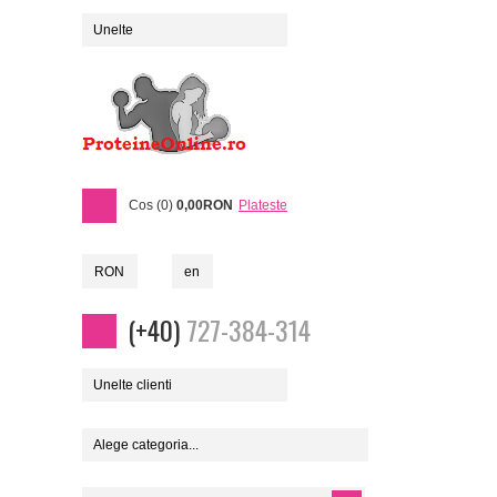
Unelte
Cos (0)
0,00RON
Plateste
RON
en
(+40)
727-384-314
Unelte clienti
Alege categoria...