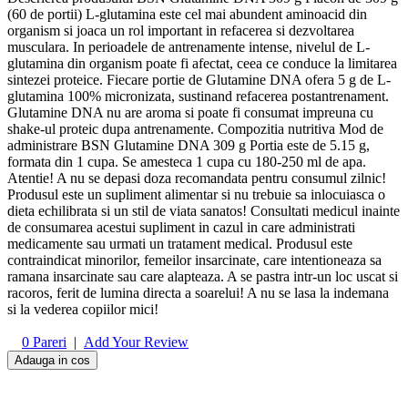
(60 de portii) L-glutamina este cel mai abundent aminoacid din
organism si joaca un rol important in refacerea si dezvoltarea
musculara. In perioadele de antrenamente intense, nivelul de L-
glutamina din organism poate fi afectat, ceea ce conduce la limitarea
sintezei proteice. Fiecare portie de Glutamine DNA ofera 5 g de L-
glutamina 100% micronizata, sustinand refacerea postantrenament.
Glutamine DNA nu are aroma si poate fi consumat impreuna cu
shake-ul proteic dupa antrenamente. Compozitia nutritiva Mod de
administrare BSN Glutamine DNA 309 g Portia este de 5.15 g,
formata din 1 cupa. Se amesteca 1 cupa cu 180-250 ml de apa.
Atentie! A nu se depasi doza recomandata pentru consumul zilnic!
Produsul este un supliment alimentar si nu trebuie sa inlocuiasca o
dieta echilibrata si un stil de viata sanatos! Consultati medicul inainte
de consumarea acestui supliment in cazul in care administrati
medicamente sau urmati un tratament medical. Produsul este
contraindicat minorilor, femeilor insarcinate, care intentioneaza sa
ramana insarcinate sau care alapteaza. A se pastra intr-un loc uscat si
racoros, ferit de lumina directa a soarelui! A nu se lasa la indemana
si la vederea copiilor mici!
0
Pareri
|
Add Your Review
Adauga in cos