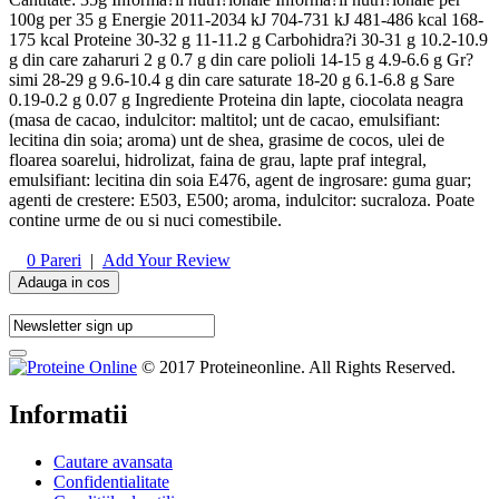
100g per 35 g Energie 2011-2034 kJ 704-731 kJ 481-486 kcal 168-
175 kcal Proteine 30-32 g 11-11.2 g Carbohidra?i 30-31 g 10.2-10.9
g din care zaharuri 2 g 0.7 g din care polioli 14-15 g 4.9-6.6 g Gr?
simi 28-29 g 9.6-10.4 g din care saturate 18-20 g 6.1-6.8 g Sare
0.19-0.2 g 0.07 g Ingrediente Proteina din lapte, ciocolata neagra
(masa de cacao, indulcitor: maltitol; unt de cacao, emulsifiant:
lecitina din soia; aroma) unt de shea, grasime de cocos, ulei de
floarea soarelui, hidrolizat, faina de grau, lapte praf integral,
emulsifiant: lecitina din soia E476, agent de ingrosare: guma guar;
agenti de crestere: E503, E500; aroma, indulcitor: sucraloza. Poate
contine urme de ou si nuci comestibile.
0
Pareri
|
Add Your Review
Adauga in cos
© 2017 Proteineonline. All Rights Reserved.
Informatii
Cautare avansata
Confidentialitate