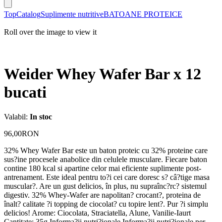
Top
Catalog
Suplimente nutritive
BATOANE PROTEICE
Roll over the image to view it
Weider Whey Wafer Bar x 12
bucati
Valabil:
In stoc
96,00RON
32% Whey Wafer Bar este un baton proteic cu 32% proteine care
sus?ine procesele anabolice din celulele musculare. Fiecare baton
contine 180 kcal si apartine celor mai eficiente suplimente post-
antrenament. Este ideal pentru to?i cei care doresc s? câ?tige masa
muscular?. Are un gust delicios, în plus, nu supraînc?rc? sistemul
digestiv. 32% Whey-Wafer are napolitan? crocant?, proteina de
înalt? calitate ?i topping de ciocolat? cu topire lent?. Pur ?i simplu
delicios! Arome: Ciocolata, Straciatella, Alune, Vanilie-Iaurt
Cantitate: 35g Informa?ii nutri?ionale Informa?ii nutri?ionale per