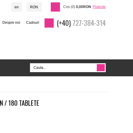
Cos (0)
0,00RON
Plateste
en
RON
(+40)
727-384-314
Despre noi
Cadouri
 / 180 TABLETE