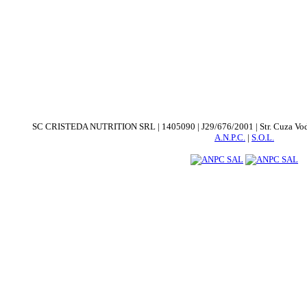
SC CRISTEDA NUTRITION SRL | 1405090 | J29/676/2001 | Str. Cuza Voda. nr
A.N.P.C.
|
S.O.L.