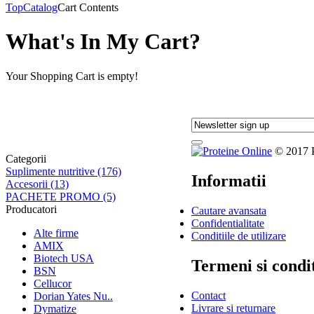
Top
Catalog
Cart Contents
What's In My Cart?
Your Shopping Cart is empty!
© 2017 Pr
Categorii
Suplimente nutritive (176)
Informatii
Accesorii (13)
PACHETE PROMO (5)
Producatori
Cautare avansata
Confidentialitate
Alte firme
Conditiile de utilizare
AMIX
Biotech USA
Termeni si condit
BSN
Cellucor
Contact
Dorian Yates Nu..
Livrare si returnare
Dymatize