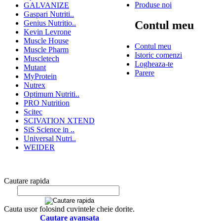
Produse noi
GALVANIZE
Gaspari Nutriti..
Genius Nutritio..
Contul meu
Kevin Levrone
Muscle House
Contul meu
Muscle Pharm
Istoric comenzi
Muscletech
Logheaza-te
Mutant
Parere
MyProtein
Nutrex
Optimum Nutriti..
PRO Nutrition
Scitec
SCIVATION XTEND
SiS Science in ..
Universal Nutri..
WEIDER
Cautare rapida
Cauta usor folosind cuvintele cheie dorite.
Cautare avansata