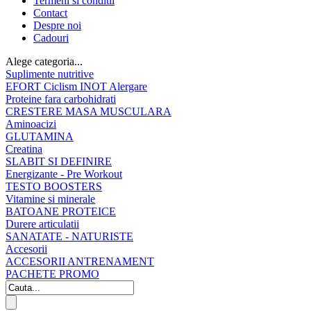
Termeni si conditii
Contact
Despre noi
Cadouri
Alege categoria...
Suplimente nutritive
EFORT Ciclism INOT Alergare
Proteine fara carbohidrati
CRESTERE MASA MUSCULARA
Aminoacizi
GLUTAMINA
Creatina
SLABIT SI DEFINIRE
Energizante - Pre Workout
TESTO BOOSTERS
Vitamine si minerale
BATOANE PROTEICE
Durere articulatii
SANATATE - NATURISTE
Accesorii
ACCESORII ANTRENAMENT
PACHETE PROMO